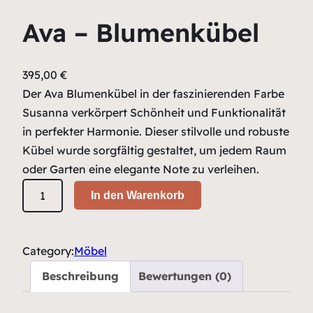
Ava – Blumenkübel
395,00
€
Der Ava Blumenkübel in der faszinierenden Farbe
Susanna verkörpert Schönheit und Funktionalität
in perfekter Harmonie. Dieser stilvolle und robuste
Kübel wurde sorgfältig gestaltet, um jedem Raum
oder Garten eine elegante Note zu verleihen.
A
In den Warenkorb
v
a
–
Category:
Möbel
B
Beschreibung
Bewertungen (0)
l
u