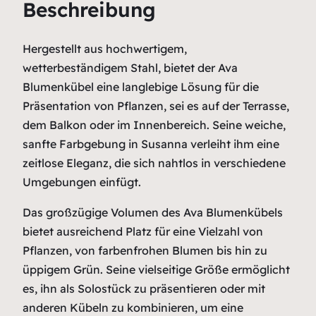
Beschreibung
m
e
n
Hergestellt aus hochwertigem,
k
wetterbeständigem Stahl, bietet der Ava
ü
Blumenkübel eine langlebige Lösung für die
b
Präsentation von Pflanzen, sei es auf der Terrasse,
e
dem Balkon oder im Innenbereich. Seine weiche,
l
sanfte Farbgebung in Susanna verleiht ihm eine
M
zeitlose Eleganz, die sich nahtlos in verschiedene
e
Umgebungen einfügt.
n
Das großzügige Volumen des Ava Blumenkübels
g
bietet ausreichend Platz für eine Vielzahl von
e
Pflanzen, von farbenfrohen Blumen bis hin zu
üppigem Grün. Seine vielseitige Größe ermöglicht
es, ihn als Solostück zu präsentieren oder mit
anderen Kübeln zu kombinieren, um eine